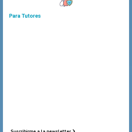
Para Tutores
Newsletter semanal con tips, información y consejos
prácticos sobre salud y nutrición
Contenido basado en evidencia científica, explicado sin
tecnicismos
Guías por etapa de vida: cachorro, adulto, senior
Señales de alerta tempranas y cuándo consultar al
veterinario
Suscribirme a la newsletter